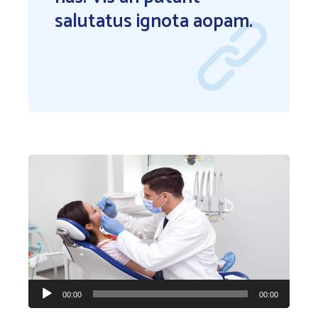
salutatus ignota aopam.
Audio
00:00
00:00
Player